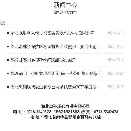
新闻
中心
NEWS CENTER
清江水甜客来饮，邬阳茶香我先尝–今日湖北网
2025-05-13
湖北木林子保护区标识首授企业使用，开启生态产品品牌赋能新篇
2025-04-14
鹤峰县邬阳乡“茶叶绿”赋能“党员红”
2024-07-12
鹤峰邬阳：茶叶管理培训 让每一片茶叶都让你放心
2023-04-27
湖北忠翔现代农业有限公司被认定为2022年度湖北省农业产业化省级重点龙头企业
2022-09-15
湖北忠翔现代农业有限公司
678
15671521888
电 话：0718-5342
传 真：0718-5342678
地 址：湖北省鹤峰县邬阳乡百鸟村八组